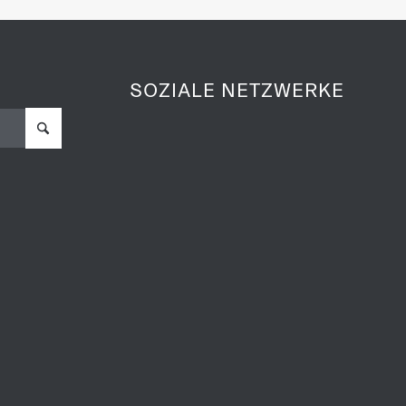
größten Lesemuffel, begleitet von einer witzigen
stratorin Marie Geissler. Mit Band 1 geht es in die
 reist auf den Spuren des Urvogels
Archaeopteryx
bis
SOZIALE NETZWERKE
hrt ins nordische Mittelalter zu den
wilden Wikingern
.
d unterhaltsam erklärt!