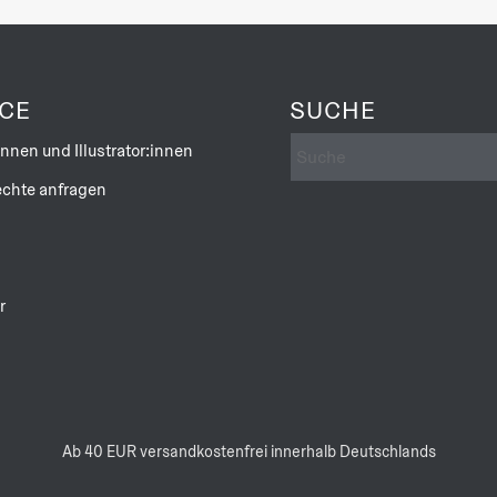
inspiriert und aktiviert Autorin Silke Vry auch die 
Kombination aus Fotos und Zeichnungen, von der Illu
Bronzezeit zur
Himmelsscheibe von Nebra
, Band 2
ICE
SUCHE
in die Zeit der Dinosaurier zurück und Band 3 entfü
Komplexer historischer Stoff, doch kinderleicht un
innen und Illustrator:innen
chte anfragen
r
Ab 40 EUR versandkostenfrei innerhalb Deutschlands