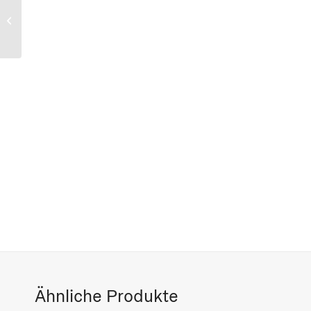
Tier-Memo | Animal
Matching Game
Ähnliche Produkte