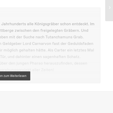
 Jahrhunderts alle Königsgräber schon entdeckt. Im
uttberge zwischen den freigelegten Gräbern. Und
geben mit der Suche nach Tutanchamuns Grab.
em Geldgeber Lord Carnarvon fast der Geduldsfaden
ür möglich gehalten hätte. Als Carter ein letztes Mal
 Tür, und dahinter einen sagenhaften Schatz.
 über den jungen Pharao herauszufinden, dessen
grabungsprojekt aller Zeiten!
um Röntgen muss
 ein Krimi erzählt
rn, goldene Sarkophage
 sein kurzes Leben im Alten Ägypten
icks für alle kleinen Archäologen