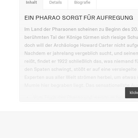
Inhalt
Details
Biografie
EIN PHARAO SORGT FÜR AUFREGUNG
Im Land der Pharaonen scheinen zu Beginn des 20.
berühmten Tal der Könige türmen sich riesige Sch
doch will der Archäologe Howard Carter nicht auf
Nachdem er jahrelang vergeblich sucht, und sein
reißt, findet er 1922 schließlich das, was niemand f
den Spaten schwingt, stößt er auf eine versiegelte
Experten aus aller Welt strömen herbei, um etwas
Mumie hier begraben liegt. Das sensationellste Aus
Vom Fluch des Pharao und warum er heute z
Die spektakuläre Fundgeschichte, spannend wie
Expeditionen in der Wüste, versiegelte Kamme
Ein Sachkinderbuch über den jungen König und
Jeder kann ein Ausgräber sein: mit Tipps und Tr