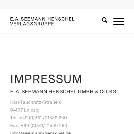
IMPRESSUM
E. A. SEEMANN HENSCHEL GMBH & CO. KG
Karl-Tauchnitz-Straße 6
04107 Leipzig
Tel: +49 (0)341 /21339 230
Fax: +49 (0)341/21339 260
info@seemann-henschel.de