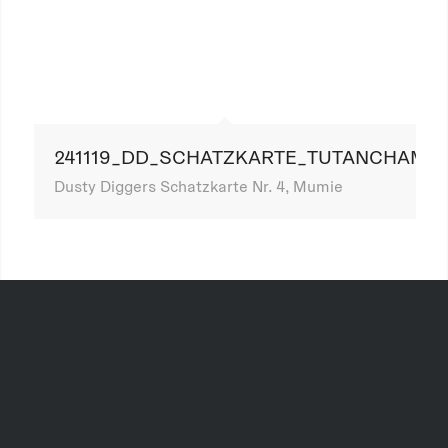
241119_DD_SCHATZKARTE_TUTANCHAMU
Dusty Diggers Schatzkarte Nr. 4, Mumie