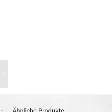
Strahlende Sonne –
Leuchtender Mond
Ähnliche Produkte