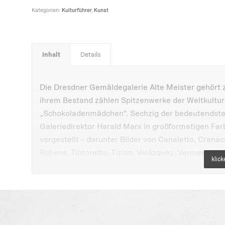
Kategorien:
Kulturführer
,
Kunst
Inhalt
Details
Die Dresdner Gemäldegalerie Alte Meister gehört
ihrem Bestand zählen Spitzenwerke der Weltkultur 
„Schokoladenmädchen“. Sechzig der bedeutendst
Galeriedirektor Harald Marx in großformatigen Fa
vorgestellt – darunter Bilder von Canaletto, Cranac
Rubens, Tintoretto, Tizian, Velázquez, Vermeer un