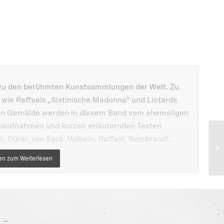
 zu den berühmten Kunstsammlungen der Welt. Zu
wie Raffaels „Sixtinische Madonna“ und Liotards
en Gemälde werden in diesem Band vom ehemaligen
rbaufnahmen und kurzen erläuternden Texten
h, Dürer, van Eyck, Holbein, Raffael, Rembrandt,
d Veronese.