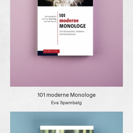
Ausbildungsplatz und Traumberuf.
EIN GANZES SCHAUSPIELLEBEN LANG:
VORSPRECHEN UND CASTINGS
Angespannte Situationen bei Vorsprechen und
Castings sind auch nach der Ausbildung
essentieller Teil des Schauspielberufs. Das
Buch hilft früh, das Vorsprechen als einen
produktiven Bestandteil des künstlerischen
Alltags zu verstehen und diese
Prüfungssituationen konstruktiv zu meistern.
Der Ratgeber ist eine anregende Lektüre und
absolutes Muss für junge Schauspieler:innen!
101 moderne Monologe
Eva Spambalg
Auch als E-Book erhältlich.