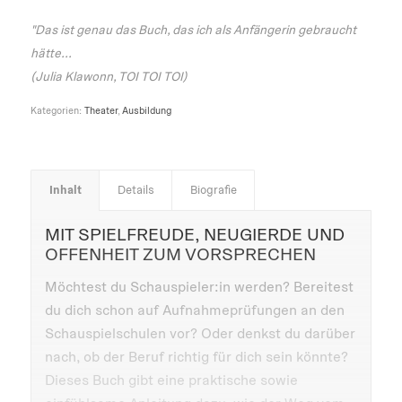
"Das ist genau das Buch, das ich als Anfängerin gebraucht
hätte...
(Julia Klawonn, TOI TOI TOI)
Kategorien:
Theater
,
Ausbildung
Inhalt
Details
Biografie
MIT SPIELFREUDE, NEUGIERDE UND
OFFENHEIT ZUM VORSPRECHEN
Möchtest du Schauspieler:in werden? Bereitest
du dich schon auf Aufnahmeprüfungen an den
Schauspielschulen vor? Oder denkst du darüber
nach, ob der Beruf richtig für dich sein könnte?
Dieses Buch gibt eine praktische sowie