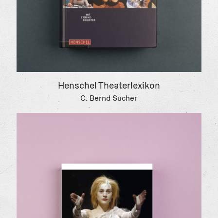
Literaturempfehlungen und praktische
Hilfestellungen
Mieke Schymura ist erfolgreiche und
langjährige Coachin für angehende
Schauspieler:innen
TIPPS VON DER ERFAHRENEN COACHIN
Henschel Theaterlexikon
MIEKE SCHYMURA
C. Bernd Sucher
Mieke Schymuras Buch zeichnet sich durch
einen persönlichen und nahbaren Stil aus.
Durch ihre langjährige Erfahrung als
erfolgreiche Schauspielerin und Coachin hat sie
einen direkten Zugang zu den Fragen und
Bedürfnissen der angehenden
Schauspieler:innen. Sie liefert konkrete
Anleitungen und intensive Hilfestellungen auf
dem herausfordernden Weg zum