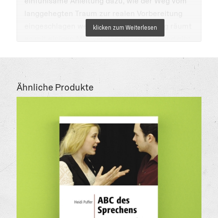
einfühlsame Anleitung dazu, wie der Weg vom
langgehegten Traum zur realen Vorbereitung
eingeschlagen werden kann. Gleichzeitig räumt
es mit einigen Missverständnissen auf und gibt
konkrete Hilfestellung. Zum Beispiel:
Schauspielerei ist ein Handwerk, das erst im
Studium erlernt wird. Die Ausbildungsstätte
Ähnliche Produkte
erwartet nicht, dass es bereits beim
Vorsprechen beherrscht wird. Es gilt, sich mit
Spielfreude, Neugierde und Offenheit der
Aufnahmeprüfung zu nähern.
Wie funktioniert die Vorbereitung auf die
Prüfung? Wie können passende Texte für das
Vorsprechen recherchiert und erarbeitet
werden? Wie kommt man ins Spiel? Wie kann
mit Blockaden und Ängsten umgegangen
werden? Was leistet eine staatliche