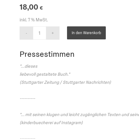
18,00
€
inkl. 7 % MwSt.
In den Warenkorb
Pressestimmen
"...dieses
liebevoll gestaltete Buch."
(Stuttgarter Zeitung / Stuttgarter Nachrichten)
----------
"... mit seinen klugen und leicht zugänglichen Texten und sei
(kinderbuecherei auf Instagram)
----------