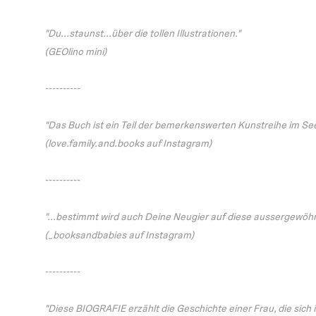
"Du...staunst...über die tollen Illustrationen."
(GEOlino mini)
----------
"Das Buch ist ein Teil der bemerkenswerten Kunstreihe im Se
(love.family.and.books auf Instagram)
----------
"...bestimmt wird auch Deine Neugier auf diese aussergewöhn
(_booksandbabies auf Instagram)
----------
"Diese BIOGRAFIE erzählt die Geschichte einer Frau, die sich