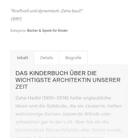
"Kraftvoll und dynamisch: Zaha baut"
(SRF)
Kategorie:
Bücher & Spiele für Kinder
Inhalt
Details
Biografie
DAS KINDERBUCH ÜBER DIE
WICHTIGSTE ARCHITEKTIN UNSERER
ZEIT
Zaha Hadid (1950–2016) hatte unglaubliche
Ideen und die Gebäude, die sie zauberte, hatten
wahnsinnige Kurven, kippende Wände oder
schwebten gar in der Luft. Aber bis sie die
berühmteste Stararchitektin aller Zeiten wurde,
musste Zaha große Herausforderungen