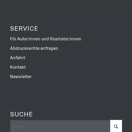
einen bedeutenden Platz in der Geschichte der
zeitgenössischen Architektur.
SERVICE
FANTASTISCH ILLUSTRIERT UND
MITREISSEND ERZÄHLT
Für Autor:innen und Illustrator:innen
Diese inspirierende Bilderbuch-Biografie für
Abdruckrechte anfragen
Kinder ab 7 Jahren ist eine Hommage an die
Anfahrt
große Architekturrevolutionärin. Als erste Frau
Kontakt
erhielt Zaha Hadid 2004 den Pritzker-Preis, den
wichtigsten Preis der Architektur. Ihre Arbeit
Newsletter
war mutig und bahnbrechend und machte sie zu
einer furchtlosen Wegbereiterin und einem
außergewöhnlichen Vorbild. Autorin und
Illustratorin Victoria Tentler-Krylov, die selbst
SUCHE
Architektin ist, fängt Zaha Hadids
außergewöhnliche Bauten, ihre Leidenschaft für
das Entwerfen und Gestalten, ihre schillernde