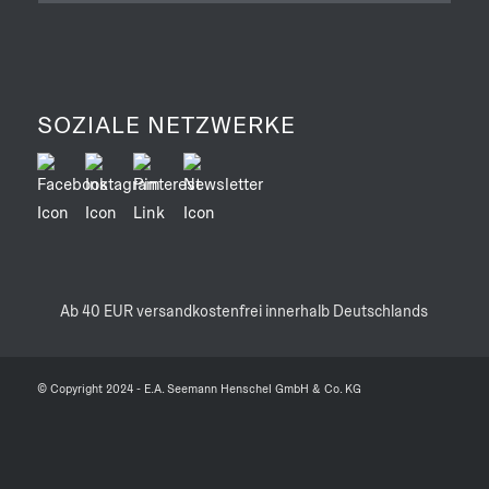
Persönlichkeit und ihr unglaubliches Talent ein.
In leuchtenden Illustrationen begleitet das
Kinderbuch Zaha Hadid von den Abenteuern
eines neugierigen Mädchens, das die Paläste
SOZIALE NETZWERKE
und Moscheen Bagdads erkundet, bis in die
erste Liga der Stararchitekten. In diesem Buch
findet sich auch die Erkenntnis, dass Neugier,
Optimismus und Abenteuerlust dabei helfen,
selbst die größten Hindernisse zu überwinden.
Aus dem Englischen von Nora Schröder.
Ab 40 EUR versandkostenfrei innerhalb Deutschlands
© Copyright 2024 - E.A. Seemann Henschel GmbH & Co. KG