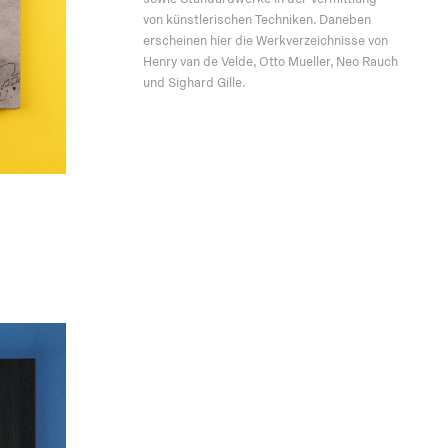
von künstlerischen Techniken. Daneben
erscheinen hier die Werkverzeichnisse von
Henry van de Velde, Otto Mueller, Neo Rauch
und Sighard Gille.