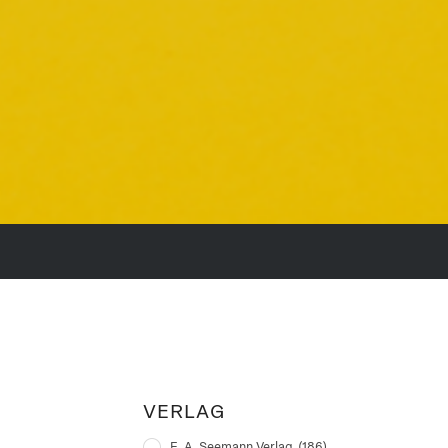
VERLAG
E. A. Seemann Verlag
(186)