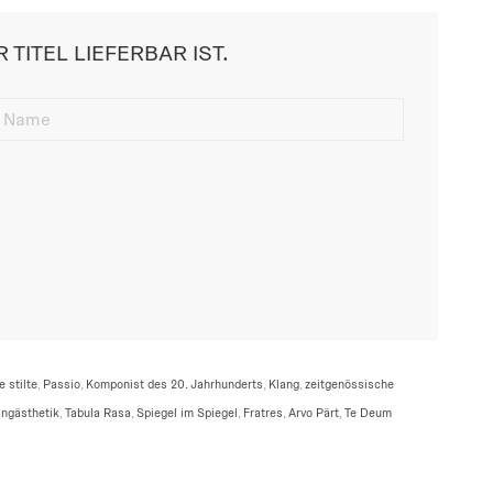
 TITEL LIEFERBAR IST.
 stilte
,
Passio
,
Komponist des 20. Jahrhunderts
,
Klang
,
zeitgenössische
angästhetik
,
Tabula Rasa
,
Spiegel im Spiegel
,
Fratres
,
Arvo Pärt
,
Te Deum