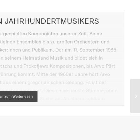
N JAHRHUNDERTMUSIKERS
istgespielten Komponisten unserer Zeit. Seine
kleinen Ensembles bis zu großen Orchestern und
ker:innen und Publikum. Der am 11. September 1935
 in seinem Heimatland Musik und bildet sich in
tschs und Prokofjews Kompositionen, bis Arvo Pärt
rührung kommt. Mitte der 1960er Jahre hört Arvo
tt aus einem gregorianischen Gesang. Es ist der
onisten verändert. Diese eine nackte Stimme, ohne
 einer jahrelangen Suche an. An einem schönen
e musikalische Sprache. Er nennt sie „Tintinnabuli“,
hre erschafft er inzwischen weltberühmte
, „Fratres“ und „Tabula rasa“.