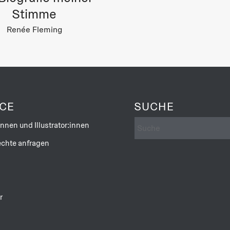
Stimme
EINE REISE DURCH DAS LEBEN DES 
Renée Fleming
Twan Geurts begibt sich in diesem Buch auf die 
und seiner Musik. Er reist durch Estland und besuc
Musiker:innen, mit denen Pärt seine Weltpremieren f
von ihm inspirieren lassen. Das Ergebnis ist eine 
beliebtesten Musiker unserer Zeit. Das Buch ermögl
ICE
SUCHE
Persönlichkeit des großen Komponisten und ist so 
klassischer Musik.
innen und Illustrator:innen
chte anfragen
r