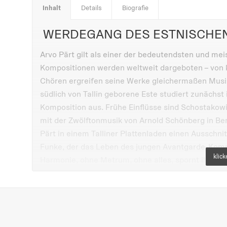
Inhalt
Details
Biografie
WERDEGANG DES ESTNISCHE
Arvo Pärt gilt als einer der bedeutendsten und me
Kompositionen werden weltweit dargeboten – von 
Chören ergreifen seine Werke gleichermaßen Musi
südlich von Tallin geborene Este studiert zunächst
Komposition aus. Frühe Einflüsse sind Schostakowi
mit der Zwölftonmusik von Arnold Schönberg in Be
Pärt in einem Talliner Plattenladen einen Ausschni
Funke, der das Leben des jungen Avantgarde-Komp
Harmonie, ohne Metrum, ohne alles, spornt ihn zu
Februarmorgen im Jahr 1976 entdeckt er seine eigen
nach dem Klang von Glocken. Innerhalb weniger Ja
Kompositionen wie „Spiegel im Spiegel“, „Für Alina“