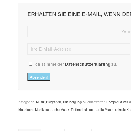
ERHALTEN SIE EINE E-MAIL, WENN DER
Ich stimme der
Datenschutzerklärung
zu.
Absenden!
Kategorien:
Musik
,
Biografien
,
Ankündigungen
Schlagwörter:
Componist van de
klassische Musik
,
geistliche Musik
,
Tintinnabuli
,
spirituelle Musik
,
sakrale Kl