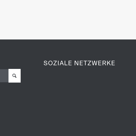
AUSNAHMEKÜNSTLERS
Suche nach der Lebensgeschichte des Komponisten
ht Konzerte in verschiedenen Ländern. Er spricht mit
eierte, und begleitet junge Interpret:innen, die sich
faszinierende biografische Reportage über einen der
icht ein tiefes Verständnis für das Werk sowie die
SOZIALE NETZWERKE
das perfekte Geschenk für alle Liebhaber:innen