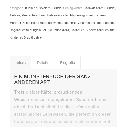
Kategorie:
Bücher & Spiele für Kinder
Schlagwörter:
Sachwissen für Kinder
,
Tiefsee
,
Meeresbewohner
,
Tiefseemonster
,
Marianengraben
,
Tiefsee-
Monster
,
Sonderbare Meeresbewohner und ihre Geheimnisse
,
Tiefseefische
,
Ungeheuer
,
Seeungeheuer
,
Biolumineszenz
,
Sachbuch
,
Kindersachbuch
,
für
Kinder ab 8
,
ab 8 Jahren
Inhalt
Details
Biografie
EIN MONSTERBUCH DER GANZ
ANDEREN ART
Trotz eisiger Kälte, erdrückenden
Wassermassen, mangelndem Sauerstoff und
absoluter Dunkelheit ist die Tiefsee voller
erstaunlicher Lebewesen, die perfekt an diesen
Lebensraum angepasst sind. Viele wurden erst