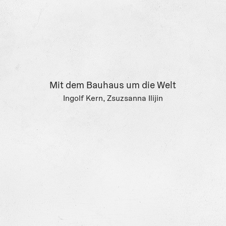
in Zusammenarbeit mit dem Zoologischen
Institut der Universität von Cambridge
DIE WUNDERWELT DER TIEFSEE FÜR
KINDER AB 8 JAHREN
Gestreifter Seewolf, Vampirtintenfisch oder
Mit dem Bauhaus um die Welt
Phantomqualle – dieses Buch wimmelt nur so
Ingolf Kern, Zsuzsanna Ilijin
von Tieren mit gefährlich klingenden Namen.
Vor allem haben sie aber einzigartige
Eigenschaften und viele Besonderheiten.
Manche sind Vegetarier, manche werden bis zu
500 Jahre alt, manche leuchten im Dunkeln und
wieder andere haben so lange Zähne, dass sie
ihr Maul nicht schließen können. Einige von
ihnen, wie die Phantomqualle, sind lebende
Fossilien, die es schon seit 500 Millionen
Jahren gibt. Auf einen Tauchgang zum Grund