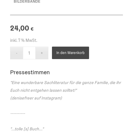
BILDERBANDE
24,00
€
inkl. 7 % MwSt.
In den Warenkorb
Pressestimmen
"Eine wunderbare Sachliteratur für die ganze Familie, die ihr
Euch nicht entgehen lassen solltet!"
(denisefreer auf Instagram)
----------
"...tolle [s] Buch..."