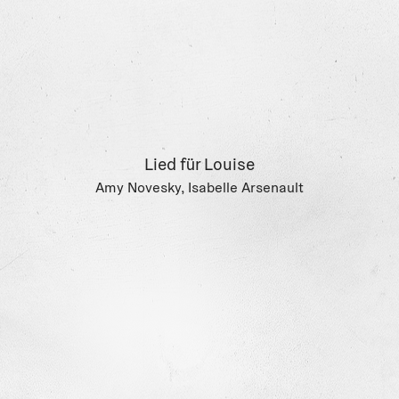
des Ozeans halten wir unterwegs in jeder
Tiefenzone an, um die unglaublichen Kreaturen
zu bestaunen, die dort leben.
TIEFSEEMONSTER: UNTERHALTSAM,
BUNT UND SACHLICH FUNDIERT
Hier gibt es eine Vielfalt zu entdecken, die weit
Lied für Louise
jenseits unserer Vorstellungskraft liegt. In
Amy Novesky, Isabelle Arsenault
diesem aufwendig gestalteten Sachbilderbuch
kannst du sie genauer betrachten und erfährst
in den kurzen, informativen Texten von Matt
Ralphs vieles rund um ihr Leben in der Tiefsee.
Die leuchtenden Illustrationen von Kaley
McKean präsentieren die Meeresbewohner in
ihrer ganzen bizarren Schönheit. Auch die
Auswirkungen des Klimawandels und die
Wichtigkeit, diesen Lebensraum zu schützen,