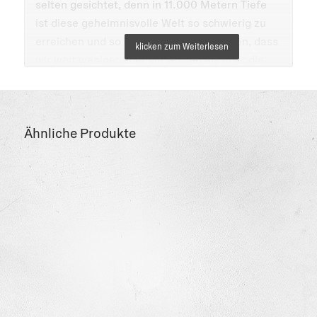
selten gesichtet, denn in 11.000 Metern Tiefe
ist diese geheimnisvolle Welt so schwierig zu
erreichen und so gefährlich zu erforschen, dass
wir weit weniger über sie wissen als über die
Oberfläche des Mars. In atmosphärischen
Illustrationen und mit spannenden Fakten
präsentiert das unterhaltsame Kinderbuch ihre
Ähnliche Produkte
merkwürdigsten Bewohner.
seltsam, wunderbar und staunenswert –
eine Expedition in unbekannte Gewässer
Drachenfisch bis Nasenhai – diese
Seeungeheuer gibt es wirklich
völlige Dunkelheit, erdrückende
Wassermassen, extreme Temperaturen: Wie
überleben Tiere in der Tiefsee?
Tiefsee-Spezialeffekt durch leuchtende
Neonfarben