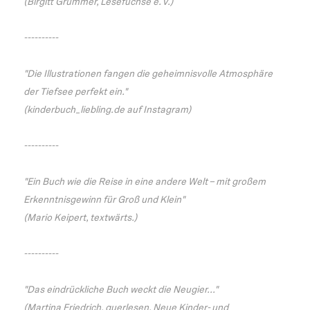
(Birgitt Grümmer, Lesefüchse e. V.)
----------
"Die Illustrationen fangen die geheimnisvolle Atmosphäre
der Tiefsee perfekt ein."
(kinderbuch_liebling.de auf Instagram)
----------
"Ein Buch wie die Reise in eine andere Welt – mit großem
Erkenntnisgewinn für Groß und Klein"
(Mario Keipert, textwärts.)
----------
"Das eindrückliche Buch weckt die Neugier..."
(Martina Friedrich, querlesen. Neue Kinder- und