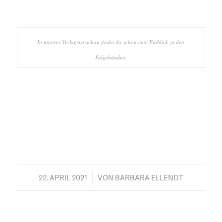
In unserer Verlagsvorschau findet ihr schon eine Einblick zu den
Folgebänden.
/
22. APRIL 2021
VON
BARBARA ELLENDT